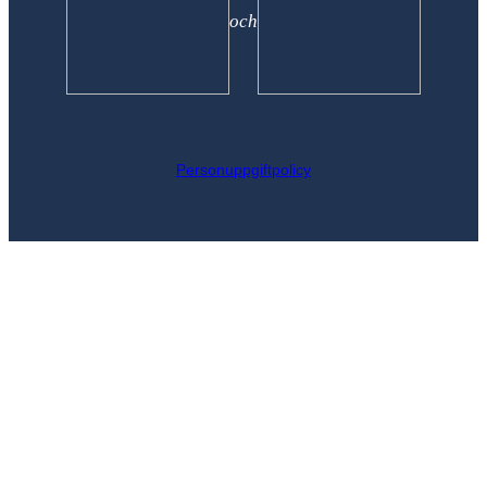
och
Personuppgiftpolicy