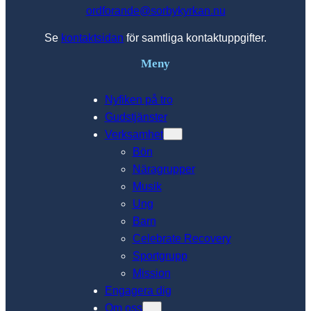
ordforande@sorbykyrkan.nu
Se
kontaktsidan
för samtliga kontaktuppgifter.
Meny
Nyfiken på tro
Gudstjänster
Verksamhet
Bön
Näragrupper
Musik
Ung
Barn
Celebrate Recovery
Sportgrupp
Mission
Engagera dig
Om oss