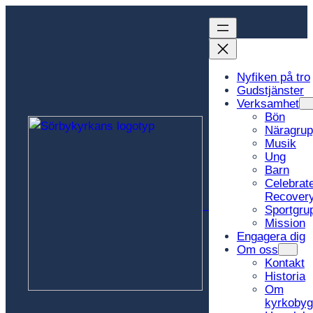
Hoppa
till
innehåll
Nyfiken på tro
Gudstjänster
Verksamhet
Bön
Näragrup
Musik
Ung
Barn
Celebrat
Recover
Sportgru
Sörbykyrkan
Mission
Engagera dig
Om oss
Kontakt
Historia
Om
kyrkoby