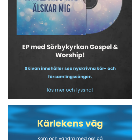
EP med Sörbykyrkan Gospel &
Worship!
Skivan innehåller sex nyskrivna kör- och
församlingssånger.
läs mer och lyssna!
Kärlekens väg
Kom och vandra med oss på