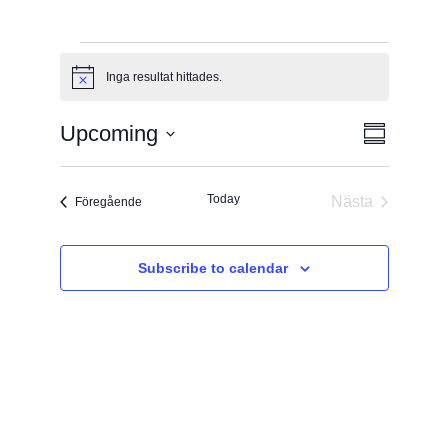
Programpunkter
Inga resultat hittades.
Notice
Views
Progra
Upcoming
Sammanfat
Views
Välj
Naviga
Navigat
datum
Today
Nästa
Programpunkter
Föregående
Programpunk
Subscribe to calendar