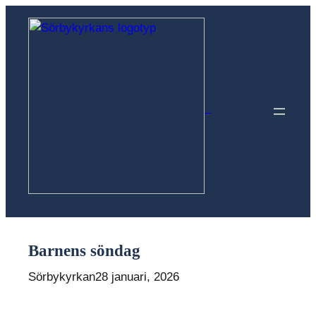
Hoppa
till
innehåll
Sörbykyrkan
Barnens söndag
Sörbykyrkan
28 januari, 2026