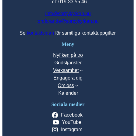
Tel: 019-33 55 46
info@sorbykyrkan.nu
ordforande@sorbykyrkan.nu
Se
kontaktsidan
för samtliga kontaktuppgifter.
Meny
Nyfiken på tro
Gudstjänster
Verksamhet
Engagera dig
Om oss
Kalender
Sociala medier
Facebook
YouTube
Instagram