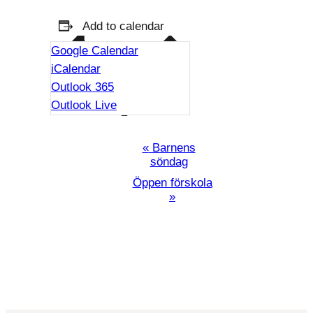
Add to calendar
Google Calendar
iCalendar
Outlook 365
Outlook Live
Programpunkt
«
Barnens
söndag
Navigation
Öppen förskola
»