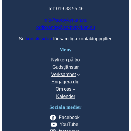
Tel: 019-33 55 46
info@sorbykyrkan.nu
ordforande@sorbykyrkan.nu
Se
kontaktsidan
för samtliga kontaktuppgifter.
Meny
Nyfiken på tro
Gudstjänster
Verksamhet
Engagera dig
Om oss
Kalender
Sociala medier
Facebook
YouTube