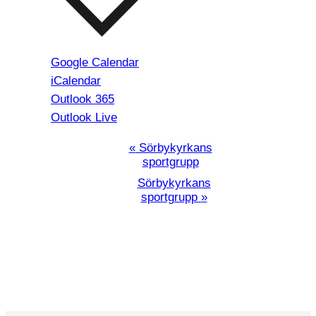
Google Calendar
iCalendar
Outlook 365
Outlook Live
Programpunkt
«
Sörbykyrkans
sportgrupp
Navigation
Sörbykyrkans
sportgrupp
»