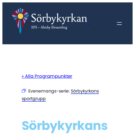
Sörbykyrkan
« Alla Programpunkter
Evenemangs-serie:
Sörbykyrkans
sportgrupp
Sörbykyrkans