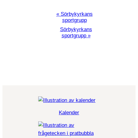
Programpunkt
«
Sörbykyrkans
sportgrupp
Navigation
Sörbykyrkans
sportgrupp
»
Kalender