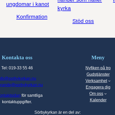
Konfirmation
Stöd oss
Kontakta oss
Meny
Tel: 019-33 55 46
Nyfiken på tro
Gudstjänster
nfo@sorbykyrkan.nu
Verksamhet
orande@sorbykyrkan.nu
Engagera dig
Om oss
ontaktsidan
för samtliga
Kalender
kontaktuppgifter.
Sörbykyrkan är en del av: