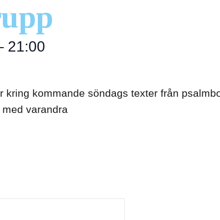
rupp
–
21:00
lar kring kommande söndags texter från psalmb
h med varandra