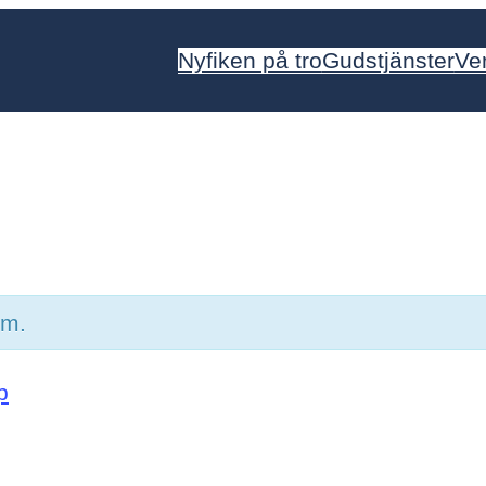
Nyfiken på tro
Gudstjänster
Ve
um.
p