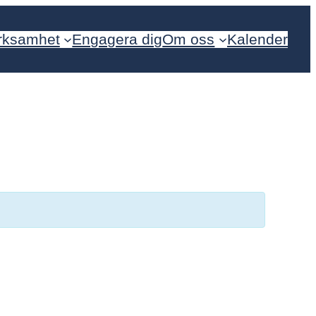
rksamhet
Engagera dig
Om oss
Kalender