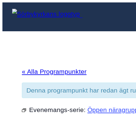
Sörbykyrkan
« Alla Programpunkter
Denna programpunkt har redan ägt r
Evenemangs-serie:
Öppen näragrup