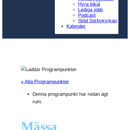
Hyra lokal
Lediga jobb
Podcast
Stöd Sörbykyrkan
Kalender
« Alla Programpunkter
Denna programpunkt har redan ägt
rum.
Mässa