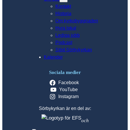
Kontakt
Historia
Om kyrkobyggnaden
Hyra lokal
Lediga jobb
Podcast
Stöd Sörbykyrkan
Kalender
Sociala medier
Facebook
YouTube
Instagram
Sörbykyrkan är en del av:
och