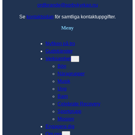
ordforande@sorbykyrkan.nu
Se
kontaktsidan
för samtliga kontaktuppgifter.
Meny
Nyfiken på tro
Gudstjänster
Verksamhet
Bön
Näragrupper
Musik
Ung
Barn
Celebrate Recovery
Sportgrupp
Mission
Engagera dig
Om oss