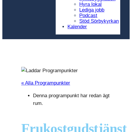
Hyra lokal
Lediga jobb
Podcast
Stöd Sörbykyrkan
Kalender
« Alla Programpunkter
Denna programpunkt har redan ägt
rum.
Frukostgudstjänst