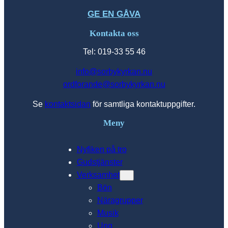
GE EN GÅVA
Kontakta oss
Tel: 019-33 55 46
info@sorbykyrkan.nu
ordforande@sorbykyrkan.nu
Se
kontaktsidan
för samtliga kontaktuppgifter.
Meny
Nyfiken på tro
Gudstjänster
Verksamhet
Bön
Näragrupper
Musik
Ung