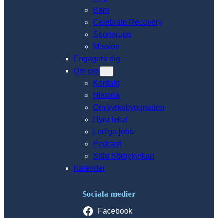
Barn
Celebrate Recovery
Sportgrupp
Mission
Engagera dig
Om oss
Kontakt
Historia
Om kyrkobyggnaden
Hyra lokal
Lediga jobb
Podcast
Stöd Sörbykyrkan
Kalender
Sociala medier
Facebook