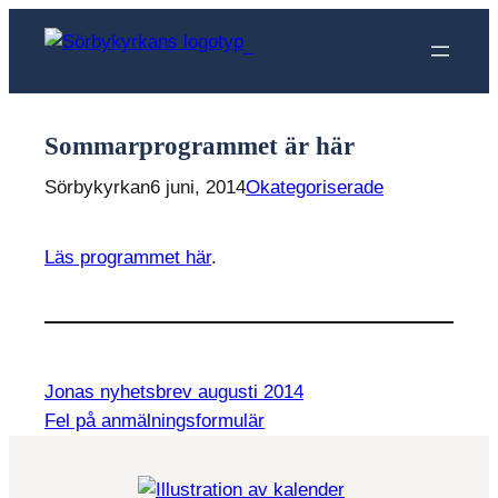
Hoppa
till
Sörbykyrkan
innehåll
Sommarprogrammet är här
Sörbykyrkan
6 juni, 2014
Okategoriserade
Läs programmet här
.
Jonas nyhetsbrev augusti 2014
Fel på anmälningsformulär