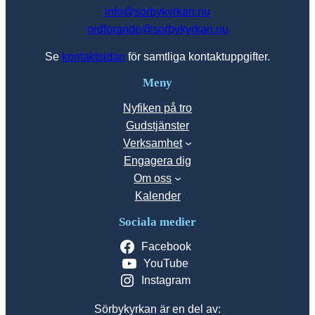
info@sorbykyrkan.nu
ordforande@sorbykyrkan.nu
Se
kontaktsidan
för samtliga kontaktuppgifter.
Meny
Nyfiken på tro
Gudstjänster
Verksamhet
Engagera dig
Om oss
Kalender
Sociala medier
Facebook
YouTube
Instagram
Sörbykyrkan är en del av: