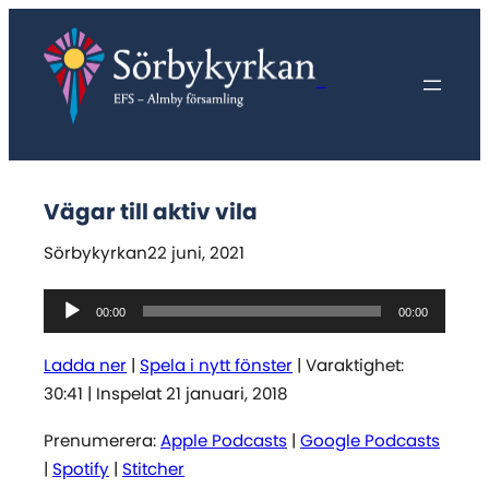
Hoppa
till
innehåll
Sörbykyrkan
Vägar till aktiv vila
Sörbykyrkan
22 juni, 2021
Ljudspelare
00:00
00:00
Ladda ner
|
Spela i nytt fönster
|
Varaktighet:
30:41
|
Inspelat 21 januari, 2018
Prenumerera:
Apple Podcasts
|
Google Podcasts
|
Spotify
|
Stitcher