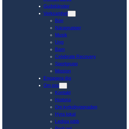
Gudstjänster
Verksamhet
Bön
Näragrupper
Musik
Ung
Barn
Celebrate Recovery
Sportgrupp
Mission
Engagera dig
Om oss
Kontakt
Historia
Om kyrkobyggnaden
Hyra lokal
Lediga jobb
Podcast