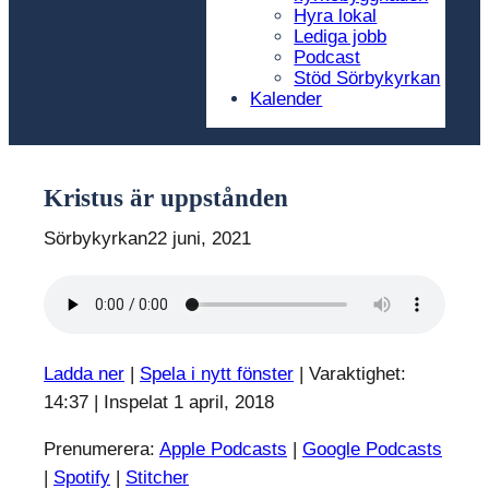
Hyra lokal
Lediga jobb
Podcast
Stöd Sörbykyrkan
Kalender
Kristus är uppstånden
Sörbykyrkan
22 juni, 2021
Ladda ner
|
Spela i nytt fönster
|
Varaktighet:
14:37
|
Inspelat 1 april, 2018
Prenumerera:
Apple Podcasts
|
Google Podcasts
|
Spotify
|
Stitcher