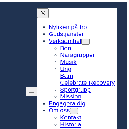
Nyfiken på tro
Gudstjänster
Verksamhet
Bön
Näragrupper
Musik
Ung
Barn
Celebrate Recovery
Sportgrupp
Mission
Engagera dig
Om oss
Kontakt
Historia