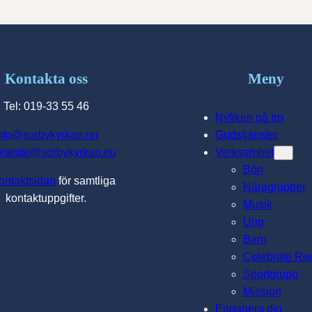
Kontakta oss
Meny
Tel: 019-33 55 46
Nyfiken på tro
nfo@sorbykyrkan.nu
Gudstjänster
orande@sorbykyrkan.nu
Verksamhet
Bön
ontaktsidan
för samtliga
Näragrupper
kontaktuppgifter.
Musik
Ung
Barn
Celebrate Re
Sportgrupp
Mission
Engagera dig