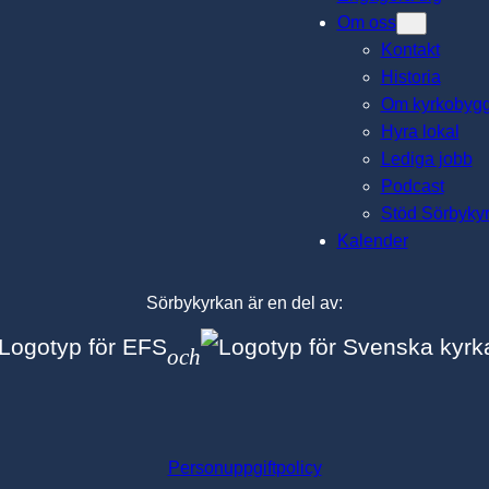
Om oss
Kontakt
Historia
Om kyrkobyg
Hyra lokal
Lediga jobb
Podcast
Stöd Sörbyky
Kalender
Sörbykyrkan är en del av:
och
Personuppgiftpolicy