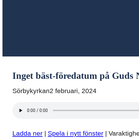
Inget bäst-föredatum på Guds
Sörbykyrkan
2 februari, 2024
Ladda ner
|
Spela i nytt fönster
|
Varaktighe