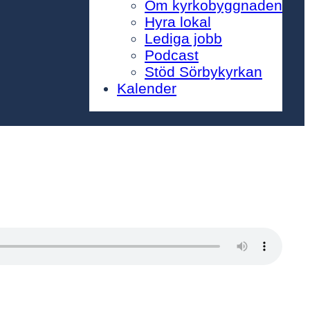
Om kyrkobyggnaden
Hyra lokal
Lediga jobb
Podcast
Stöd Sörbykyrkan
Kalender