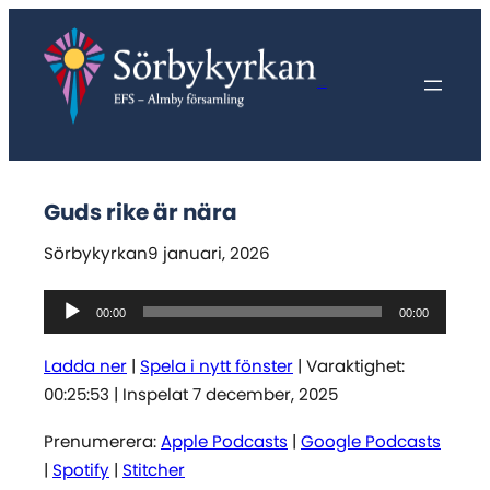
Hoppa
till
innehåll
Sörbykyrkan
Guds rike är nära
Sörbykyrkan
9 januari, 2026
Ljudspelare
00:00
00:00
Ladda ner
|
Spela i nytt fönster
|
Varaktighet:
00:25:53
|
Inspelat 7 december, 2025
Prenumerera:
Apple Podcasts
|
Google Podcasts
|
Spotify
|
Stitcher