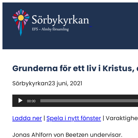
Hoppa
till
innehåll
Sörbykyrkan
Grunderna för ett liv i Kristus
Sörbykyrkan
23 juni, 2021
Ljudspelare
00:00
Ladda ner
|
Spela i nytt fönster
|
Varaktighet
Jonas Ahlforn von Beetzen undervisar.