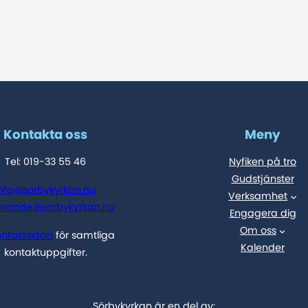
Kontakta oss
Meny
Tel: 019-33 55 46
Nyfiken på tro
Gudstjänster
info@sorbykyrkan.nu
Verksamhet
orande@sorbykyrkan.nu
Engagera dig
Om oss
ontaktsidan
för samtliga
Kalender
kontaktuppgifter.
Sörbykyrkan är en del av: