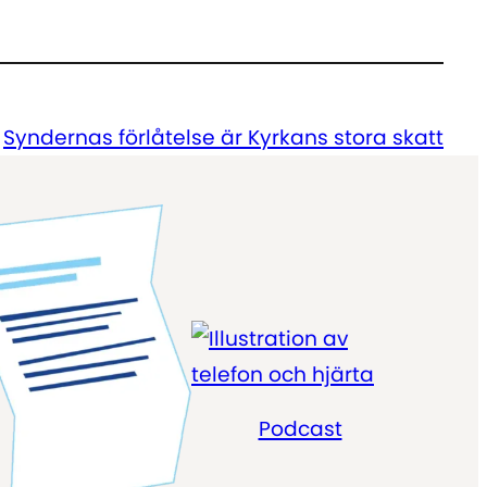
att
höja
eller
sänka
Syndernas förlåtelse är Kyrkans stora skatt
volymen.
Podcast