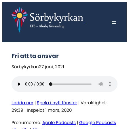
Hoppa
till
innehåll
Sörbykyrkan
Fri att ta ansvar
Sörbykyrkan
27 juni, 2021
Ladda ner
|
Spela i nytt fönster
|
Varaktighet:
29:39
|
Inspelat 1 mars, 2020
Prenumerera:
Apple Podcasts
|
Google Podcasts