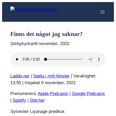
Hoppa
till
Sörbykyrkan
innehåll
Finns det något jag saknar?
Sörbykyrkan
9 november, 2022
Ladda ner
|
Spela i nytt fönster
|
Varaktighet:
13:50
|
Inspelat 9 november, 2022
Prenumerera:
Apple Podcasts
|
Google Podcasts
|
Spotify
|
Stitcher
Sylvester Liyanage predikar.