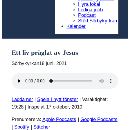
Hyra lokal
Lediga jobb
Podcast
Stöd Sörbykyrkan
Kalender
Ett liv präglat av Jesus
Sörbykyrkan
18 juni, 2021
Ladda ner
|
Spela i nytt fönster
|
Varaktighet:
19:28
|
Inspelat 17 oktober, 2010
Prenumerera:
Apple Podcasts
|
Google Podcasts
|
Spotify
|
Stitcher