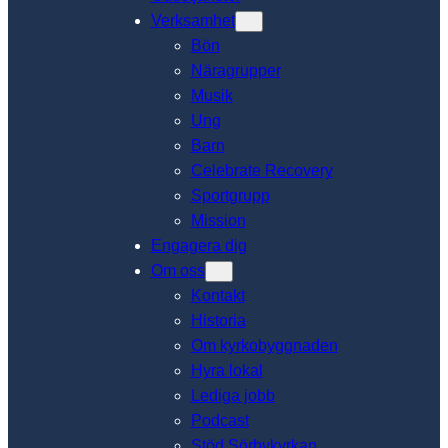
Verksamhet
Bön
Näragrupper
Musik
Ung
Barn
Celebrate Recovery
Sportgrupp
Mission
Engagera dig
Om oss
Kontakt
Historia
Om kyrkobyggnaden
Hyra lokal
Lediga jobb
Podcast
Stöd Sörbykyrkan