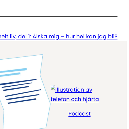
att
höja
eller
sänka
helt liv, del 1: Älska mig – hur hel kan jag bli?
volymen.
Podcast