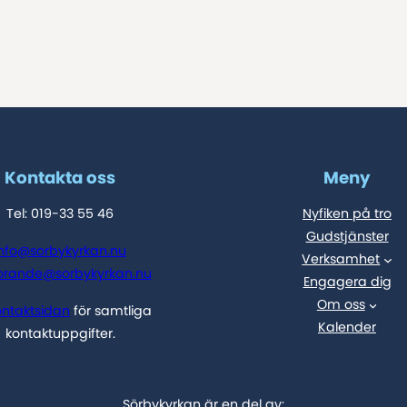
Kontakta oss
Meny
Tel: 019-33 55 46
Nyfiken på tro
Gudstjänster
info@sorbykyrkan.nu
Verksamhet
orande@sorbykyrkan.nu
Engagera dig
Om oss
ontaktsidan
för samtliga
Kalender
kontaktuppgifter.
Sörbykyrkan är en del av: