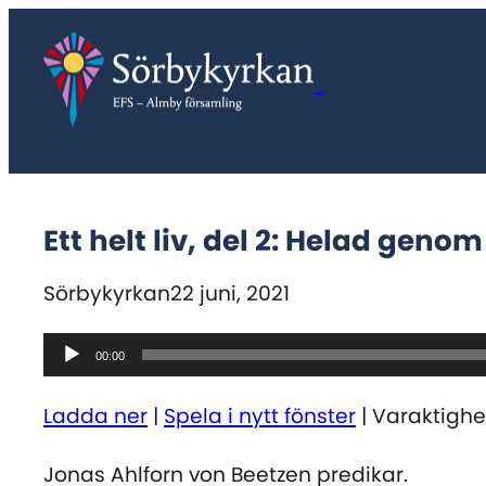
Hoppa
till
innehåll
Sörbykyrkan
Ett helt liv, del 2: Helad ge
Sörbykyrkan
22 juni, 2021
Ljudspelare
00:00
Ladda ner
|
Spela i nytt fönster
|
Varaktighet
Jonas Ahlforn von Beetzen predikar.