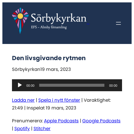
Hoppa
till
innehåll
Sörbykyrkan
Den livsgivande rytmen
Sörbykyrkan
19 mars, 2023
Ljudspelare
00:00
00:00
Ladda ner
|
Spela i nytt fönster
|
Varaktighet:
21:49
|
Inspelat 19 mars, 2023
Prenumerera:
Apple Podcasts
|
Google Podcasts
|
Spotify
|
Stitcher