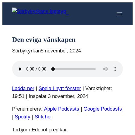
Hoppa
till
Sörbykyrkan
innehåll
Den eviga vänskapen
Sörbykyrkan
5 november, 2024
Ladda ner
|
Spela i nytt fönster
|
Varaktighet:
19:51
|
Inspelat 3 november, 2024
Prenumerera:
Apple Podcasts
|
Google Podcasts
|
Spotify
|
Stitcher
Torbjörn Edebol predikar.