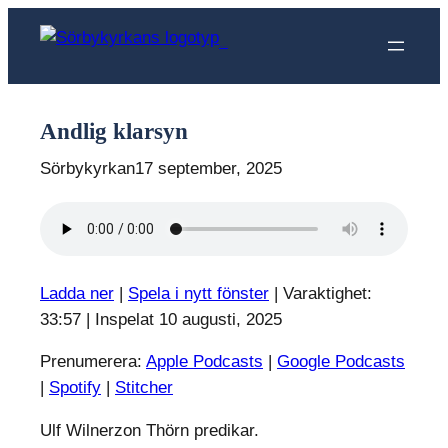
Hoppa
till
Sörbykyrkan
innehåll
Andlig klarsyn
Sörbykyrkan
17 september, 2025
Ladda ner
|
Spela i nytt fönster
|
Varaktighet:
33:57
|
Inspelat 10 augusti, 2025
Prenumerera:
Apple Podcasts
|
Google Podcasts
|
Spotify
|
Stitcher
Ulf Wilnerzon Thörn predikar.