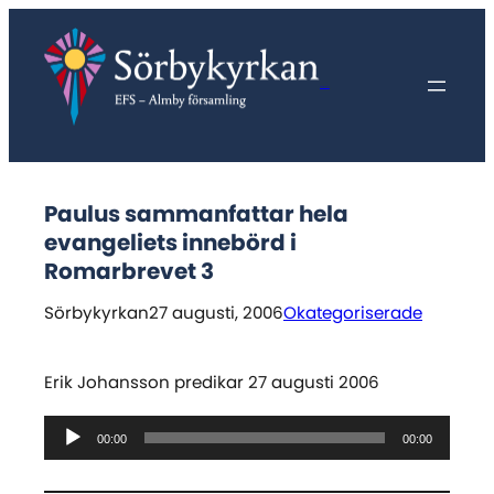
Hoppa
till
innehåll
Sörbykyrkan
Paulus sammanfattar hela
evangeliets innebörd i
Romarbrevet 3
Sörbykyrkan
27 augusti, 2006
Okategoriserade
Erik Johansson predikar 27 augusti 2006
Ljudspelare
00:00
00:00