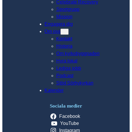
Celebrate Recovery
Sportgrupp
Mission
Engagera dig
Om oss
Kontakt
Historia
Om kyrkobyggnaden
Hyra lokal
Lediga jobb
Podcast
Stöd Sörbykyrkan
Kalender
Sociala medier
Facebook
YouTube
Instagram