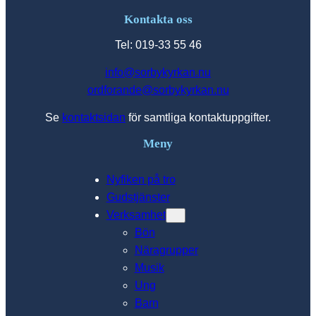
Kontakta oss
Tel: 019-33 55 46
info@sorbykyrkan.nu
ordforande@sorbykyrkan.nu
Se
kontaktsidan
för samtliga kontaktuppgifter.
Meny
Nyfiken på tro
Gudstjänster
Verksamhet
Bön
Näragrupper
Musik
Ung
Barn