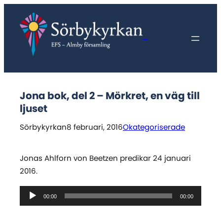
Hoppa
till
innehåll
Sörbykyrkan
Jona bok, del 2 – Mörkret, en väg till
ljuset
Sörbykyrkan
8 februari, 2016
Okategoriserade
Jonas Ahlforn von Beetzen predikar 24 januari
2016.
Ljudspelare
00:00
00:00