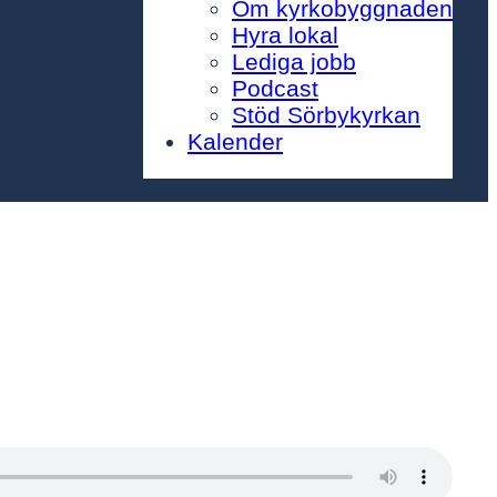
Om kyrkobyggnaden
Hyra lokal
Lediga jobb
Podcast
Stöd Sörbykyrkan
Kalender