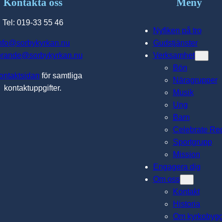
Kontakta oss
Meny
Tel: 019-33 55 46
Nyfiken på tro
nfo@sorbykyrkan.nu
Gudstjänster
orande@sorbykyrkan.nu
Verksamhet
Bön
ontaktsidan
för samtliga
Näragrupper
kontaktuppgifter.
Musik
Ung
Barn
Celebrate Re
Sportgrupp
Mission
Engagera dig
Om oss
Kontakt
Historia
Om kyrkobyg