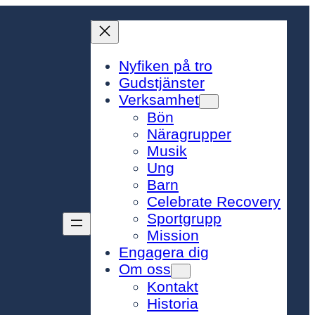
Nyfiken på tro
Gudstjänster
Verksamhet
Bön
Näragrupper
Musik
Ung
Barn
Celebrate Recovery
Sportgrupp
Mission
Engagera dig
Om oss
Kontakt
Historia