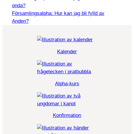
onda?
Församlingsalpha: Hur kan jag bli fylld av
Anden?
Kalender
Alpha-kurs
Konfirmation