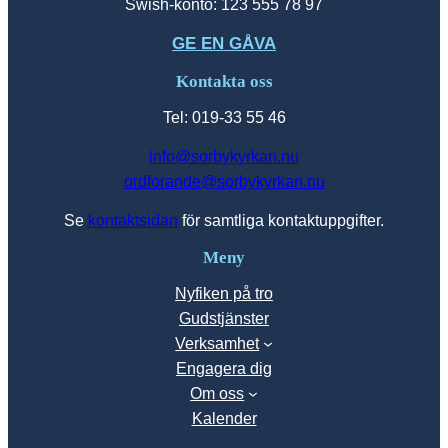
Swish-konto: 123 555 78 97
GE EN GÅVA
Kontakta oss
Tel: 019-33 55 46
info@sorbykyrkan.nu
ordforande@sorbykyrkan.nu
Se
kontaktsidan
för samtliga kontaktuppgifter.
Meny
Nyfiken på tro
Gudstjänster
Verksamhet
Engagera dig
Om oss
Kalender