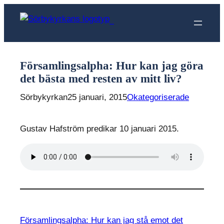
Hoppa
till
Sörbykyrkan
innehåll
Församlingsalpha: Hur kan jag göra
det bästa med resten av mitt liv?
Sörbykyrkan
25 januari, 2015
Okategoriserade
Gustav Hafström predikar 10 januari 2015.
Församlingsalpha: Hur kan jag stå emot det