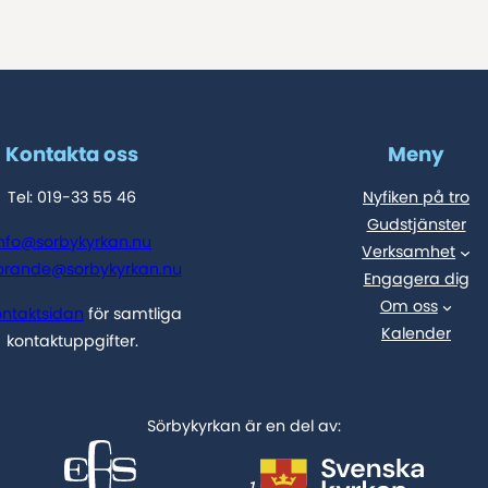
Kontakta oss
Meny
Tel: 019-33 55 46
Nyfiken på tro
Gudstjänster
info@sorbykyrkan.nu
Verksamhet
orande@sorbykyrkan.nu
Engagera dig
Om oss
ontaktsidan
för samtliga
Kalender
kontaktuppgifter.
Sörbykyrkan är en del av: