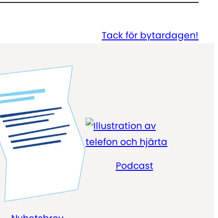
piltangent
för
Tack för bytardagen!
att
höja
eller
sänka
volymen.
Podcast