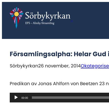
Hoppa
till
innehåll
Sörbykyrkan
Församlingsalpha: Helar Gud 
Sörbykyrkan
26 november, 2014
Okategoris
Predikan av Jonas Ahlforn von Beetzen 23 
Ljudspelare
00:00