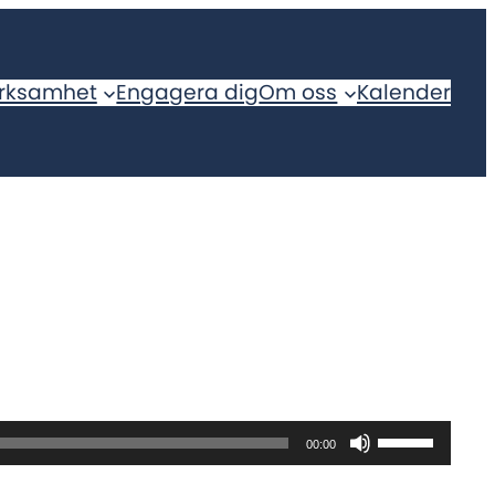
rksamhet
Engagera dig
Om oss
Kalender
Använd
00:00
upp/ner-