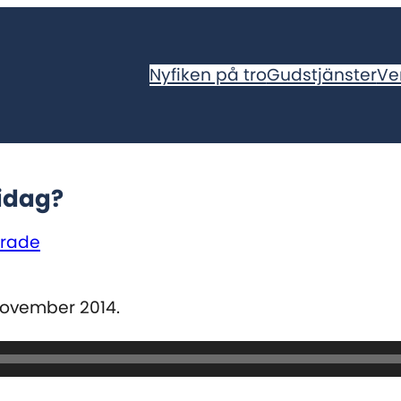
Nyfiken på tro
Gudstjänster
Ve
idag?
erade
november 2014.