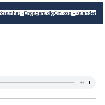
rksamhet
Engagera dig
Om oss
Kalender