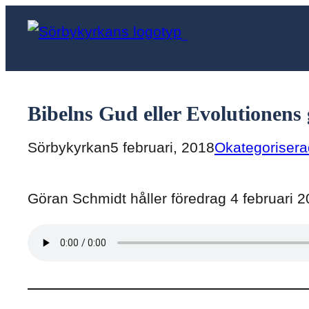
Hoppa
till
Sörbykyrkan
innehåll
Bibelns Gud eller Evolutionens
Sörbykyrkan
5 februari, 2018
Okategoriser
Göran Schmidt håller föredrag 4 februari 2