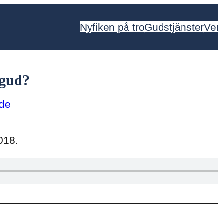
Nyfiken på tro
Gudstjänster
Ve
 gud?
ade
018.